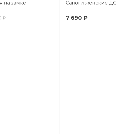
я на замке
Сапоги женские ДС
7 690 ₽
0 ₽