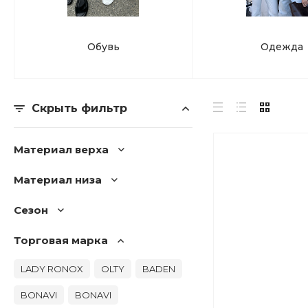
Обувь
Одежда
Скрыть фильтр
Материал верха
Материал низа
Сезон
Торговая марка
LADY RONOX
OLTY
BADEN
BONAVI
BONAVI