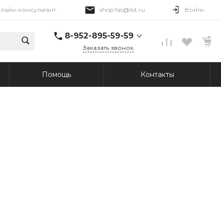
лайн-консультант
shop.fas@list.ru
Войти
8-952-895-59-59
Заказать звонок
8-952-895-59-59
Помощь
Контакты
Онлайн-консультант
Пн-Пт 09:00-18:00
shop.fas@list.ru
8-913-876-45-69
г. Томск, Иркутский
тракт, 96
Пн-Пт: 10:00-20:00 Вс:
10:00-19:00
shop.fas@list.ru
8-913-876-43-30
г. Томск, ул. Сергея
Лазо, 12/3
Пн-Сб: 10:00-20:00
Вс: 10:00-19:00