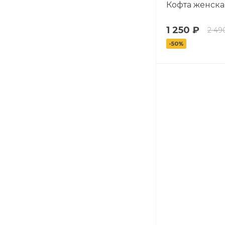
Кофта женска
1 250 ₽
2 49
-50%