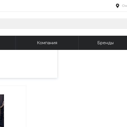
Он
пециалистами и
айте. Продолжая
 его использования.
Компания
Бренды
фиденциальности
.