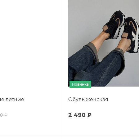
Новинка
е летние
Обувь женская
2 490 ₽
90 ₽