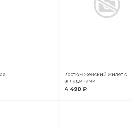
ое
Костюм женский жилет с
алладинами
4 490 ₽