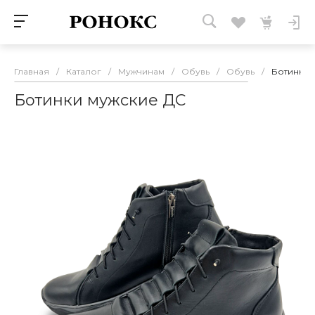
Главная
/
Каталог
/
Мужчинам
/
Обувь
/
Обувь
/
Ботинки 
Ботинки мужские ДС