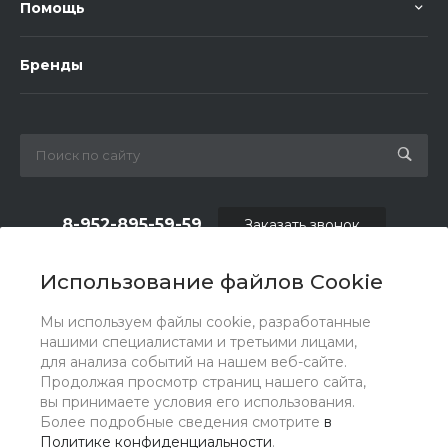
Помощь
Бренды
8-952-895-59-59
Заказать звонок
shop.fas@list.ru
Использование файлов Cookie
по вопросам сотрудничества и рекламы:
Мы используем файлы cookie, разработанные
oas_reklama@list.ru
нашими специалистами и третьими лицами,
для анализа событий на нашем веб-сайте.
Продолжая просмотр страниц нашего сайта,
вы принимаете условия его использования.
Более подробные сведения смотрите
в
Политике конфиденциальности
.