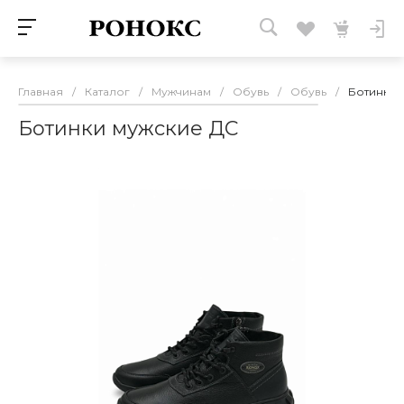
Главная
/
Каталог
/
Мужчинам
/
Обувь
/
Обувь
/
Ботинки 
Ботинки мужские ДС