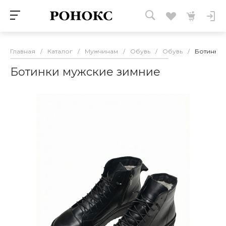
Главная
/
Каталог
/
Мужчинам
/
Обувь
/
Обувь
/
Ботинки 
Ботинки мужские зимние