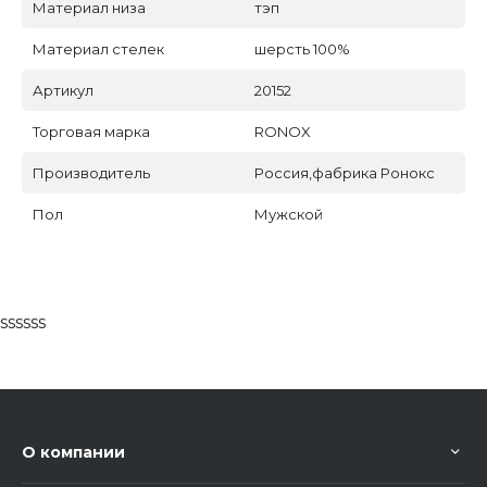
Материал низа
тэп
Материал стелек
шерсть 100%
Артикул
20152
Торговая марка
RONOX
Производитель
Россия,фабрика Ронокс
Пол
Мужской
ssssss
О компании