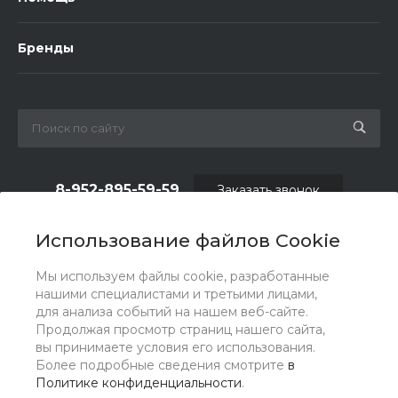
Бренды
8-952-895-59-59
Заказать звонок
shop.fas@list.ru
Использование файлов Cookie
по вопросам сотрудничества и рекламы:
Мы используем файлы cookie, разработанные
oas_reklama@list.ru
нашими специалистами и третьими лицами,
для анализа событий на нашем веб-сайте.
Продолжая просмотр страниц нашего сайта,
вы принимаете условия его использования.
Более подробные сведения смотрите
в
Политике конфиденциальности
.