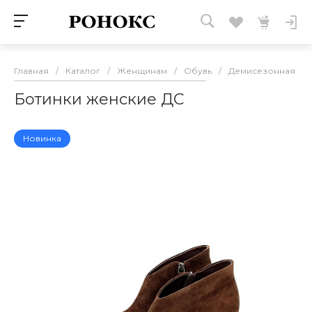
Главная
/
Каталог
/
Женщинам
/
Обувь
/
Демисезонная об
Ботинки женские ДС
Новинка