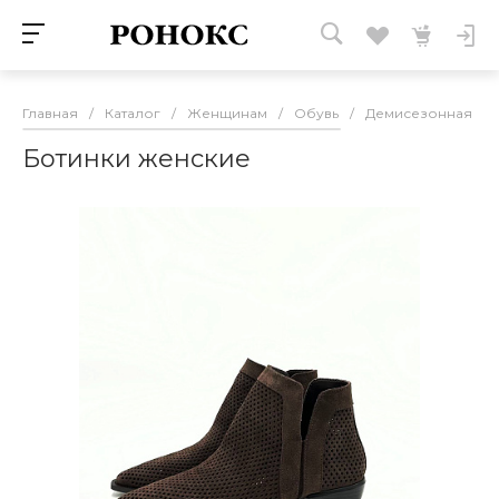
Главная
/
Каталог
/
Женщинам
/
Обувь
/
Демисезонная об
Ботинки женские