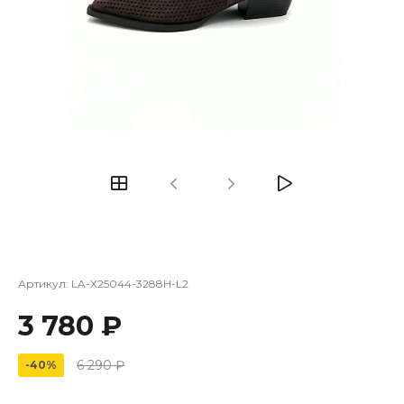
Артикул:
LA-X25044-3288H-L2
3 780 ₽
6 290 ₽
-40%