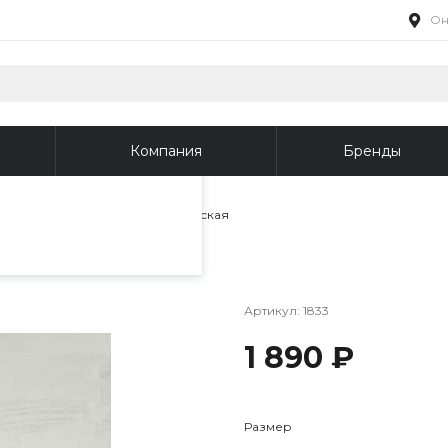
Он
пециалистами и
айте. Продолжая
 его использования.
Компания
Бренды
фиденциальности
.
айки и топы
/
Футболка женская
Артикул:
1833
1 890 ₽
Размер