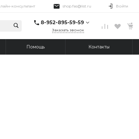
лайн-консультант
shop.fas@list.ru
Войти
8-952-895-59-59
Заказать звонок
8-952-895-59-59
Помощь
Контакты
Онлайн-консультант
Пн-Пт 09:00-18:00
shop.fas@list.ru
8-913-876-45-69
г. Томск, Иркутский
тракт, 96
Пн-Пт: 10:00-20:00 Вс:
10:00-19:00
shop.fas@list.ru
8-913-876-43-30
г. Томск, ул. Сергея
Лазо, 12/3
Пн-Сб: 10:00-20:00
Вс: 10:00-19:00