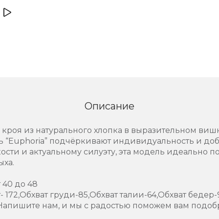
Описание
 кроя из натурального хлопка в выразительном виш
ь “Euphoria” подчёркивают индивидуальность и до
кости и актуальному силуэту, эта модель идеально 
ыха.
 40 до 48
 172,Обхват груди-85,Обхват талии-64,Обхват бедер-
Напишите нам, и мы с радостью поможем вам подоб