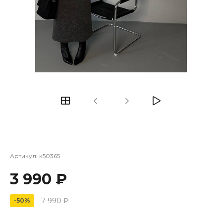
Артикул:
к50365
3 990 ₽
7 990 ₽
-50%