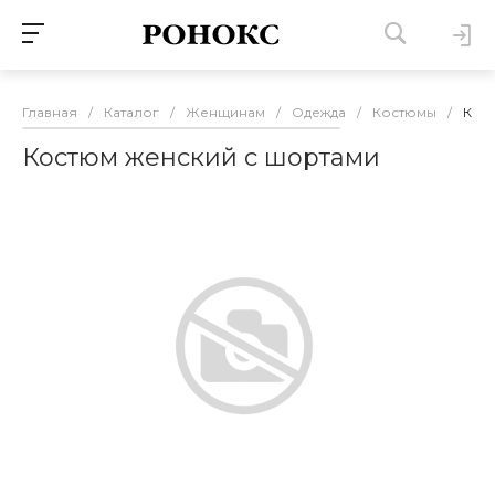
Главная
/
Каталог
/
Женщинам
/
Одежда
/
Костюмы
/
Кос
Костюм женский с шортами