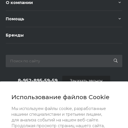
О компании
Помощь
Бренды
8-952-895-59-59
Заказать звонок
shop.fas@list.ru
Использование файлов Cookie
по вопросам сотрудничества и рекламы:
Мы используем файлы cookie, разработанные
oas_reklama@list.ru
нашими специалистами и третьими лицами,
для анализа событий на нашем веб-сайте.
Продолжая просмотр страниц нашего сайта,