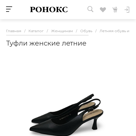
Главная
/
Каталог
/
Женщинам
/
Обувь
/
Летняя обувь и са
Туфли женские летние