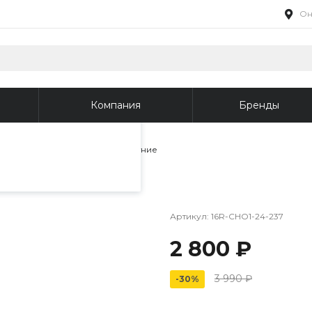
Он
пециалистами и
айте. Продолжая
 его использования.
Компания
Бренды
фиденциальности
.
и сабо
/
Туфли женские летние
Артикул:
16R-CHO1-24-237
2 800 ₽
3 990 ₽
-30%