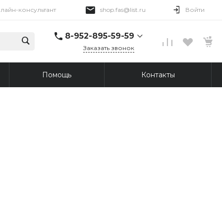
лайн-консультант
shop.fas@list.ru
Войти
8-952-895-59-59
Заказать звонок
8-952-895-59-59
Помощь
Контакты
Онлайн-консультант
Пн-Пт 09:00-18:00
shop.fas@list.ru
8-913-876-45-69
г. Томск, Иркутский
тракт, 96
Пн-Пт: 10:00-20:00 Вс:
10:00-19:00
shop.fas@list.ru
8-913-876-43-30
г. Томск, ул. Сергея
Лазо, 12/3
Пн-Сб: 10:00-20:00
Вс: 10:00-19:00