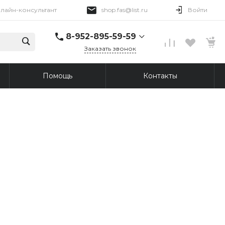
лайн-консультант
shop.fas@list.ru
Войти
8-952-895-59-59
Заказать звонок
8-952-895-59-59
Помощь
Контакты
Онлайн-консультант
Пн-Пт 09:00-18:00
shop.fas@list.ru
8-913-876-45-69
г. Томск, Иркутский
тракт, 96
Пн-Пт: 10:00-20:00 Вс:
10:00-19:00
shop.fas@list.ru
8-913-876-43-30
г. Томск, ул. Сергея
Лазо, 12/3
Пн-Сб: 10:00-20:00
Вс: 10:00-19:00