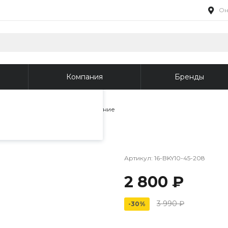
Он
пециалистами и
айте. Продолжая
 его использования.
Компания
Бренды
фиденциальности
.
и сабо
/
Туфли женские летние
Артикул:
16-BKY10-45-208
2 800 ₽
3 990 ₽
-30%