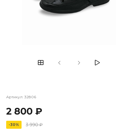
Артикул:
32806
2 800 ₽
3 990 ₽
-30%