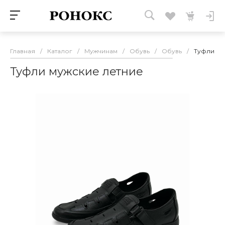
Главная
/
Каталог
/
Мужчинам
/
Обувь
/
Обувь
/
Туфли му
Туфли мужские летние