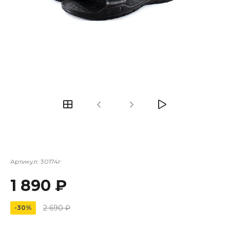
Артикул:
30174г
1 890 ₽
2 690 ₽
-30%