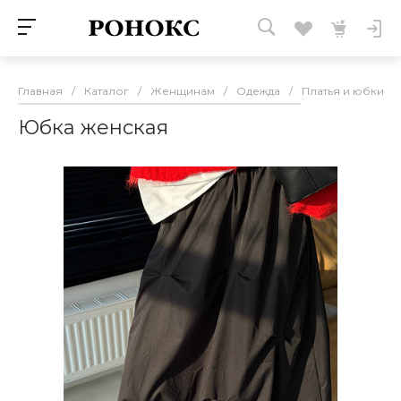
Главная
/
Каталог
/
Женщинам
/
Одежда
/
Платья и юбки
/
Юбка женская