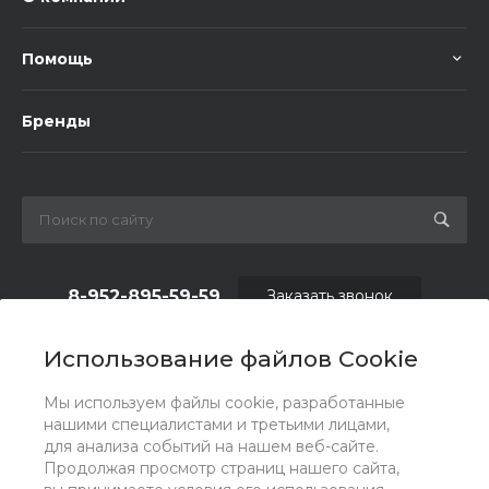
Помощь
Бренды
8-952-895-59-59
Заказать звонок
shop.fas@list.ru
Использование файлов Cookie
по вопросам сотрудничества и рекламы:
Мы используем файлы cookie, разработанные
oas_reklama@list.ru
нашими специалистами и третьими лицами,
для анализа событий на нашем веб-сайте.
Продолжая просмотр страниц нашего сайта,