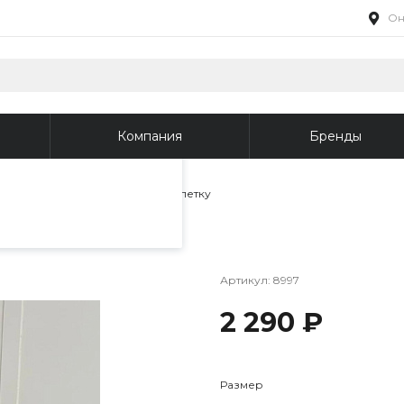
Он
пециалистами и
айте. Продолжая
 его использования.
Компания
Бренды
фиденциальности
.
лузы
/
Рубашка женская в клетку
Артикул:
8997
2 290 ₽
Размер