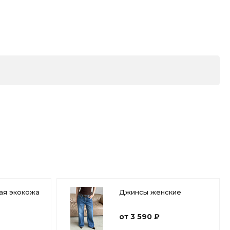
11:00-19:00
shop.fas@list.ru
8-953-920-85-52
г. Нижневартовск, ул.
Маршала Жукова, 34
Пн-Cб 10:00-20:00 Вс
11:00-19:00
shop.fas@list.ru
8-913-103-96-84
г. Стрежевой, пр.
Нефтянников, 174А
Пн-Cб 10:00-20:00 Вс
10:00-18:00
shop.fas@list.ru
8-913-876-40-79
г. Северск, пр.
Коммунистический,
32
Пн-Cб 10:00-20:00 Вс
11:00-19:00
shop.fas@list.ru
ая экокожа
Джинсы женские
от 3 590 ₽