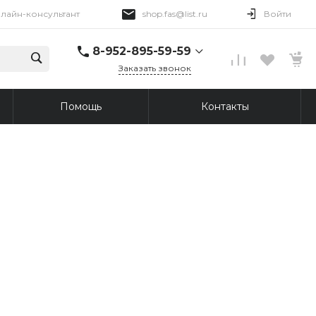
лайн-консультант
shop.fas@list.ru
Войти
8-952-895-59-59
Заказать звонок
8-952-895-59-59
Помощь
Контакты
Онлайн-консультант
Пн-Пт 09:00-18:00
shop.fas@list.ru
8-913-876-45-69
г. Томск, Иркутский
тракт, 96
Пн-Пт: 10:00-20:00 Вс:
10:00-19:00
shop.fas@list.ru
8-913-876-43-30
г. Томск, ул. Сергея
Лазо, 12/3
Пн-Сб: 10:00-20:00
Вс: 10:00-19:00