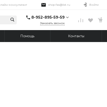
лайн-консультант
shop.fas@list.ru
Войти
8-952-895-59-59
Заказать звонок
8-952-895-59-59
Помощь
Контакты
Онлайн-консультант
Пн-Пт 09:00-18:00
shop.fas@list.ru
8-913-876-45-69
г. Томск, Иркутский
тракт, 96
Пн-Пт: 10:00-20:00 Вс:
10:00-19:00
shop.fas@list.ru
8-913-876-43-30
г. Томск, ул. Сергея
Лазо, 12/3
Пн-Сб: 10:00-20:00
Вс: 10:00-19:00