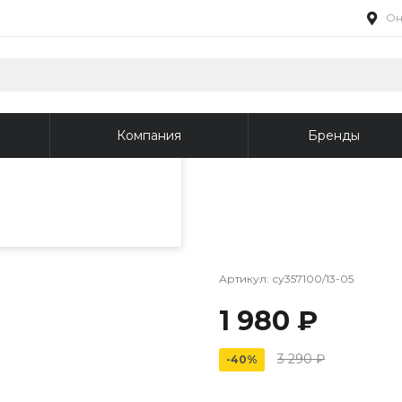
Он
пециалистами и
айте. Продолжая
 его использования.
Компания
Бренды
фиденциальности
.
Артикул:
су357100/13-05
1 980 ₽
3 290 ₽
-40%