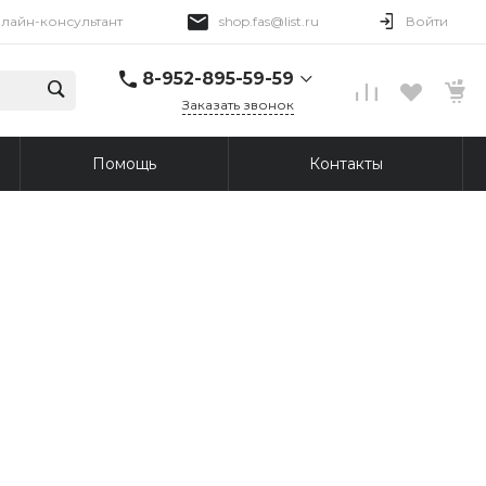
лайн-консультант
shop.fas@list.ru
Войти
8-952-895-59-59
Заказать звонок
8-952-895-59-59
Помощь
Контакты
Онлайн-консультант
Пн-Пт 09:00-18:00
shop.fas@list.ru
8-913-876-45-69
г. Томск, Иркутский
тракт, 96
Пн-Пт: 10:00-20:00 Вс:
10:00-19:00
shop.fas@list.ru
8-913-876-43-30
г. Томск, ул. Сергея
Лазо, 12/3
Пн-Сб: 10:00-20:00
Вс: 10:00-19:00