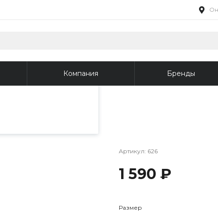
Он
пециалистами и
айте. Продолжая
 его использования.
Компания
Бренды
фиденциальности
.
тедди
Артикул:
626
1 590 ₽
Размер