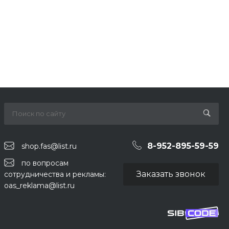
11:00-19:00
shop.fas@list.ru
8-953-920-85-52
г. Нижневартовск, ул.
Маршала Жукова, 34
Пн-Cб 10:00-20:00 Вс
11:00-19:00
shop.fas@list.ru
8-913-103-96-84
г. Стрежевой, пр.
Нефтянников, 174А
Пн-Cб 10:00-20:00 Вс
10:00-18:00
shop.fas@list.ru
8-913-876-40-79
г. Северск, пр.
Коммунистический,
32
8-952-895-59-59
shop.fas@list.ru
Пн-Cб 10:00-20:00 Вс
11:00-19:00
shop.fas@list.ru
по вопросам
Заказать звонок
сотрудничества и рекламы:
oas_reklama@list.ru