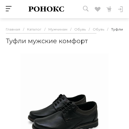
Главная
/
Каталог
/
Мужчинам
/
Обувь
/
Обувь
/
Туфли му
Туфли мужские комфорт