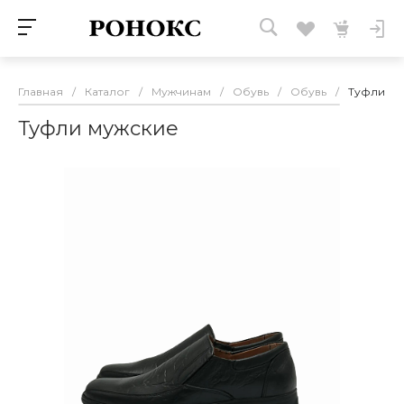
Главная
/
Каталог
/
Мужчинам
/
Обувь
/
Обувь
/
Туфли му
Туфли мужские