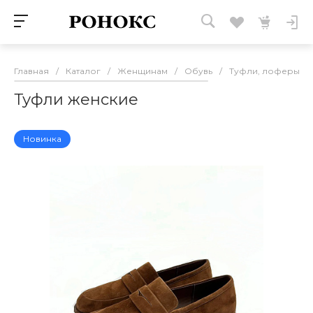
Главная
/
Каталог
/
Женщинам
/
Обувь
/
Туфли, лоферы и 
Туфли женские
Новинка