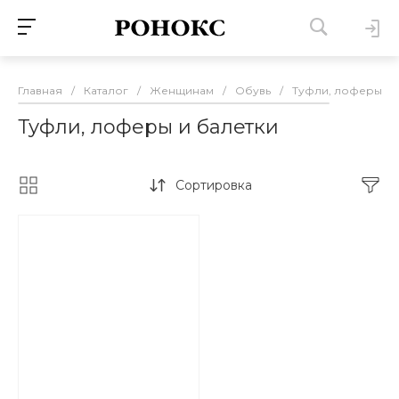
Главная
/
Каталог
/
Женщинам
/
Обувь
/
Туфли, лоферы и 
Туфли, лоферы и балетки
Сортировка