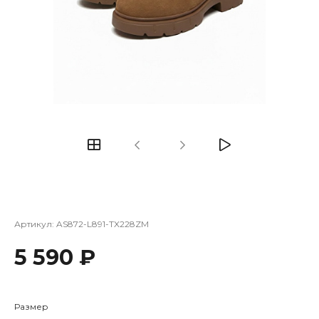
Артикул:
AS872-L891-TX228ZM
5 590 ₽
Размер